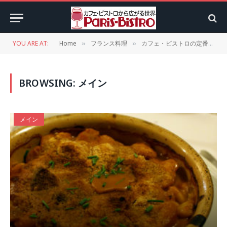
YOU ARE AT:
Home
フランス料理
カフェ・ビストロの定番メニュー
»
»
BROWSING:
メイン
メイン