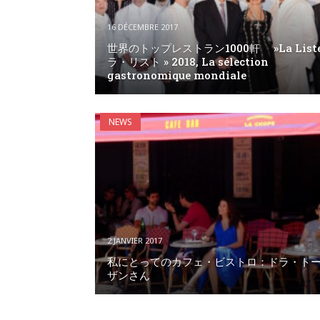
16 DÉCEMBRE 2017
世界のトップレストラン1000軒 »La List
ラ・リスト » 2018, La sélection
gastronomique mondiale
NEWS
2 JANVIER 2017
私にとってのカフェ・ビストロ：ドラ・ト
ザンさん