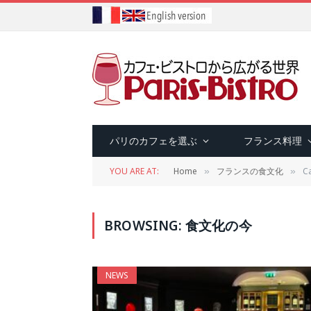
パリのカフェを選ぶ
フランス料理
YOU ARE AT:
Home
フランスの食文化
C
»
»
BROWSING:
食文化の今
NEWS