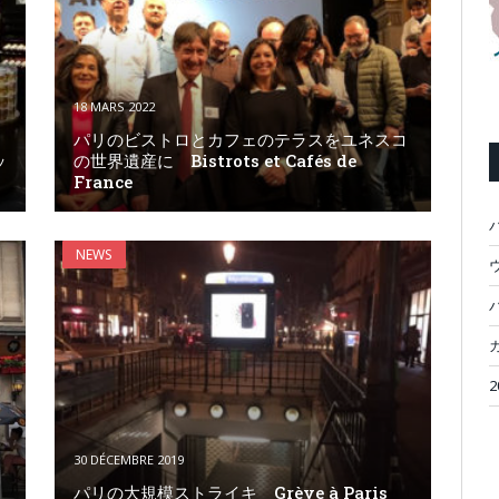
18 MARS 2022
パリのビストロとカフェのテラスをユネスコ
ッ
の世界遺産に Bistrots et Cafés de
France
NEWS
ウ
30 DÉCEMBRE 2019
パリの大規模ストライキ Grève à Paris