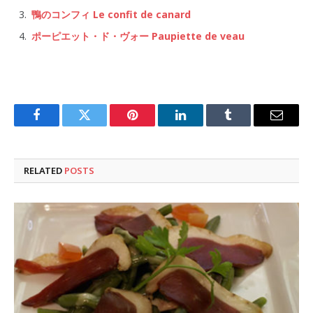
鴨のコンフィ Le confit de canard
ポーピエット・ド・ヴォー Paupiette de veau
Facebook
Twitter
Pinterest
LinkedIn
Tumblr
Email
RELATED
POSTS