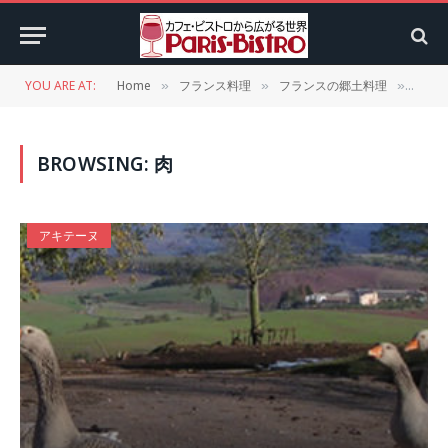
YOU ARE AT:
Home
フランス料理
フランスの郷土料理
Categ
»
»
»
BROWSING:
肉
アキテーヌ