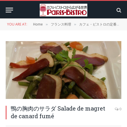
YOU ARE AT:
Home
フランス料理
カフェ・ビストロの定番メニュー
»
»
鴨の胸肉のサラダ Salade de magret
0
de canard fumé