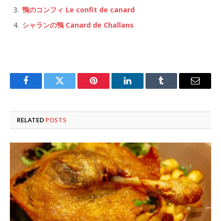
鴨のコンフィ Le confit de canard
シャランの鴨 Canard de Challans
Facebook
Twitter
Pinterest
LinkedIn
Tumblr
Email
RELATED
POSTS