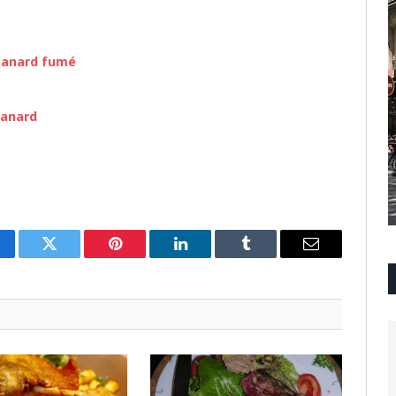
anard fumé
anard
cebook
Twitter
Pinterest
LinkedIn
Tumblr
Email