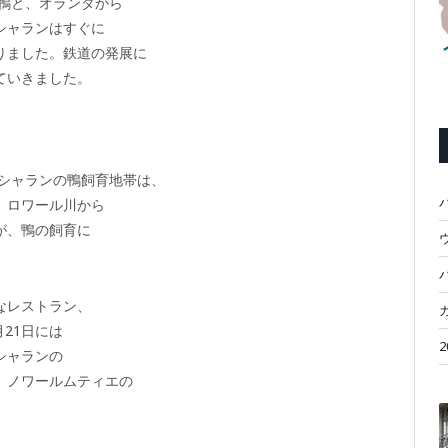
の鴨と、オランダから
シャランはすぐに
りました。鉄道の発展に
ていきました。
るシャランの鴨飼育地帯は、
、ロワール川から
が、鴨の飼育に
ウ
なレストラン、
21日には
シャランの
、ノワールムティエの