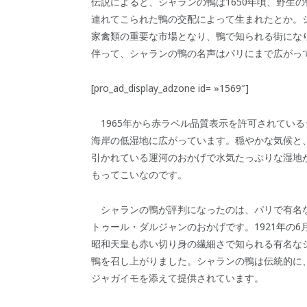
伝説によると、シャランの鴨は1650年頃、野生
連れてこられた鴨の交配によって生まれたとか。
家禽類の重要な市場となり、鴨で知られる街にな
伴って、シャランの鴨の名声はパリにまで広がっ
[pro_ad_display_adzone id= »1569″]
1965年から赤ラベル品質表示を許可されてい
海岸の低湿地に広がっています。穏やかな気候と
引かれている運河のおかげで水気たっぷりな湿地
もってこいなのです。
シャランの鴨が評判になったのは、パリで有名
トゥール・ダルジャンのおかげです。1921年の6月
昭和天皇も赤い切り身の繊細さで知られる有名な
鴨を召し上がりました。シャランの鴨は伝統的に
ジャガイモを添えて提供されています。