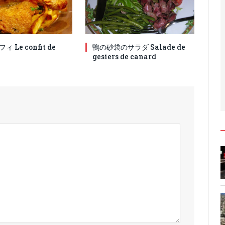
 Le confit de
鴨の砂袋のサラダ Salade de
gesiers de canard