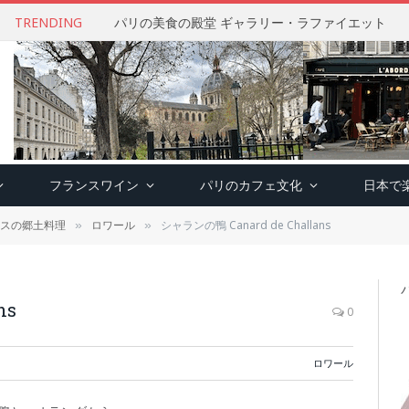
TRENDING
パリの美食の殿堂 ギャラリー・ラファイエット
フランスワイン
パリのカフェ文化
日本で
スの郷土料理
ロワール
シャランの鴨 Canard de Challans
»
»
ns
0
ロワール