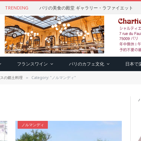
TRENDING
パリの美食の殿堂 ギャラリー・ラファイエット
フランスワイン
パリのカフェ文化
日本で
スの郷土料理
Category: "ノルマンディ"
»
ノルマンディ