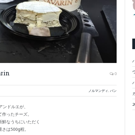
rin
ウ
0
ノルマンディ
,
パン
アンドルエが、
て作ったチーズ。
新鮮なうちにいただく
さは500g程。