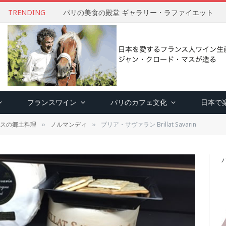
TRENDING
パリの美食の殿堂 ギャラリー・ラファイエット
フランスワイン
パリのカフェ文化
日本で
スの郷土料理
ノルマンディ
ブリア・サヴァラン Brillat Savarin
»
»