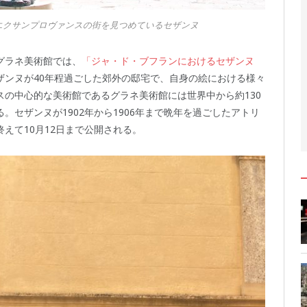
エクサンプロヴァンスの街を見つめているセザンヌ
グラネ美術館では、
「ジャ・ド・ブフランにおけるセザンヌ
ザンヌが40年程過ごした郊外の邸宅で、自身の絵における様々
の中心的な美術館であるグラネ美術館には世界中から約130
セザンヌが1902年から1906年まで晩年を過ごしたアトリ
えて10月12日まで公開される。