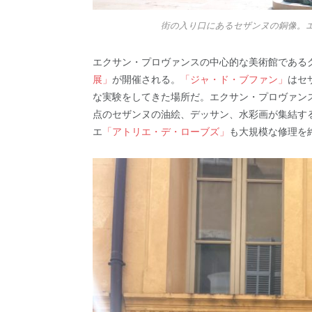
街の入り口にあるセザンヌの銅像。
エクサン・プロヴァンスの中心的な美術館である
展」
が開催される。
「ジャ・ド・ブファン」
はセ
な実験をしてきた場所だ。エクサン・プロヴァンス
点のセザンヌの油絵、デッサン、水彩画が集結する。
エ
「アトリエ・デ・ローブズ」
も大規模な修理を終