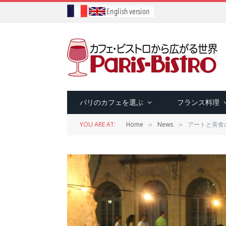
パリのカフェを選ぶ
フランス料理
YOU ARE AT:
Home
News
アートと美食
»
»