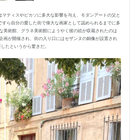
はマティスやピカソに多大な影響を与え、モダンアートの父と
ですら自分の愛した街で偉大な画家として認められるまでに多
要な美術館、グラネ美術館にようやく彼の絵が収蔵されたのは
規模な企画が開催され、街の入り口にはセザンヌの銅像が設置され
要したというから驚きだ。