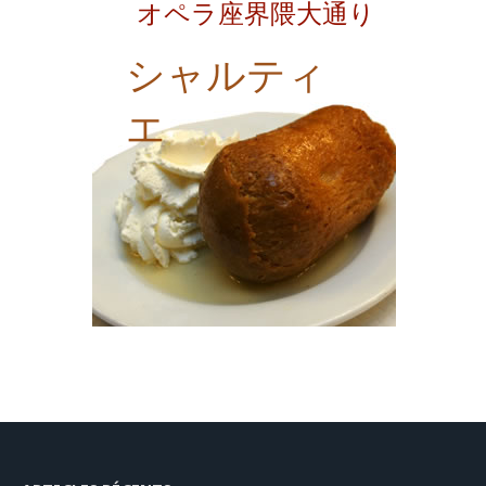
オペラ座界隈大通り
シャルティ
エ