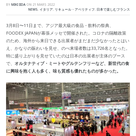
BY
MIKI IIDA
ON
21 MARS 2022
NEWS
,
イタリア
,
リキュール・アペリティフ
,
日本で楽しむフランス
3月8日〜11日まで、アジア最大級の食品・飲料の祭典、
FOODEX JAPANが幕張メッセで開催された。コロナの隔離政策
のため、海外から来日できる出展者がまだまだ少なかったとはい
え、かなりの賑わいを見せ、のべ来場者数は33,726名となった。
特に盛り上がりを見せていたのは日本の出展者が主体のブース
で、
オルタナティブ・ミートやグルテンフリーなど、新世代の食
に興味を抱く人も多く、味も質感も優れたものが多かった。