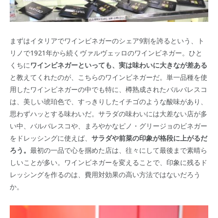
まずはイタリアでワインビネガーのシェア9割を誇るという、ト
リノで1921年から続くヴァルヴェッロのワインビネガー。ひと
くちに
ワインビネガーといっても、実は味わいに大きなが差ある
と教えてくれたのが、こちらのワインビネガーだ。単一品種を使
用したワインビネガーの中でも特に、樽熟成されたバルバレスコ
は、美しい琥珀色で、すっきりしたイチゴのような酸味があり、
思わずハッとする味わいだ。サラダの味わいには大差ない店が多
い中、バルバレスコや、まろやかなピノ・グリージョのビネガー
をドレッシングに使えば、
サラダや前菜の印象が格段に上がるだ
ろう。
最初の一品で心を掴めた店は、往々にして最後まで素晴ら
しいことが多い。ワインビネガーを変えることで、印象に残るド
レッシングを作るのは、費用対効果の高い方法ではないだろう
か。