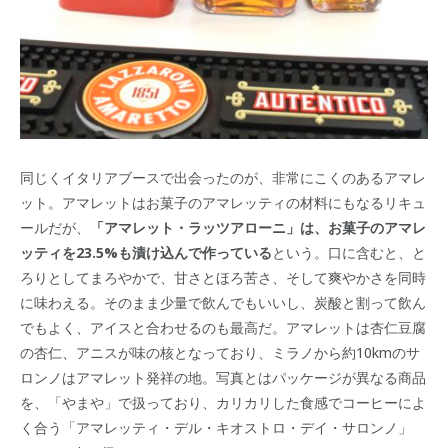
同じくイタリアブースで出会ったのが、非常にこくのあるアマレ
ット。アマレットはお菓子のアマレッティの材料にもなるリキュ
ールだが、
「アマレット・ラッツアローニ」は、お菓子のアマレ
ッティを23.5%も漬け込んで作っている
という。口に含むと、と
ろりとしてまろやかで、甘さとほろ苦さ、そして爽やかさを同時
に味わえる。そのまま少量で飲んでもいいし、炭酸と割って飲ん
でもよく、アイスと合わせるのも最高だ。アマレットは杏仁豆腐
の杏仁、アニスが味の核となっており、ミラノから約10kmのサ
ロンノはアマレット発祥の地。写真とはパッケージが異なる商品
を、「やまや」で扱っており、カリカリした食感でコーヒーによ
く合う「アマレッティ・デル・キオストロ・デイ・サロンノ」