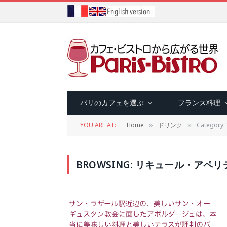
パリのカフェを選ぶ
フランス料理
YOU ARE AT:
Home
ドリンク
Catego
»
»
BROWSING:
リキュール・アペリ