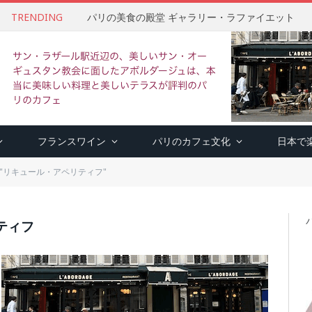
TRENDING
パリの美食の殿堂 ギャラリー・ラファイエット
フランスワイン
パリのカフェ文化
日本で
ry: "リキュール・アペリティフ"
ティフ