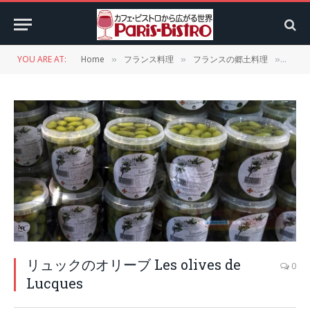
YOU ARE AT:
Home
フランス料理
フランスの郷土料理
ラン
»
»
»
リュックのオリーブ Les olives de
0
Lucques