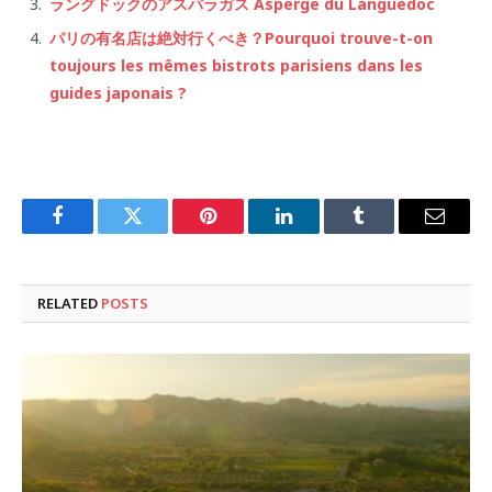
ラングドックのアスパラガス Asperge du Languedoc
パリの有名店は絶対行くべき？Pourquoi trouve-t-on
toujours les mêmes bistrots parisiens dans les
guides japonais ?
Facebook
Twitter
Pinterest
LinkedIn
Tumblr
Email
RELATED
POSTS