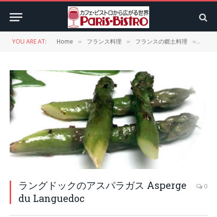
YOU ARE AT:
Home
フランス料理
フランスの郷土料理
ラン
»
»
»
ラングドックのアスパラガス Asperge
0
du Languedoc