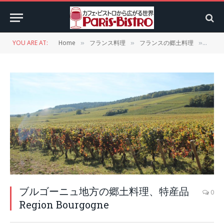
YOU ARE AT:
Home
フランス料理
フランスの郷土料理
ブル
»
»
»
ブルゴーニュ地方の郷土料理、特産品
0
Region Bourgogne