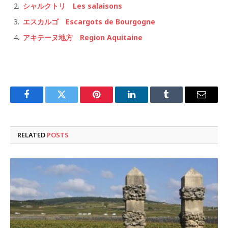
シャルクトリ Les salaisons
エスカルゴ Escargots de Bourgogne
アキテーヌ地方 Region Aquitaine
Facebook
Twitter
Pinterest
LinkedIn
Tumblr
Email
RELATED
POSTS