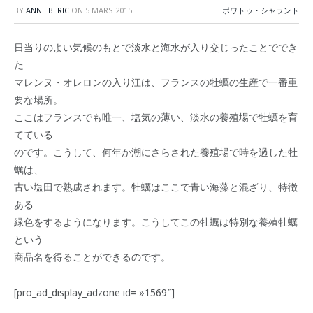
BY
ANNE BERIC
ON
5 MARS 2015
ポワトゥ・シャラント
日当りのよい気候のもとで淡水と海水が入り交じったことででき
た
マレンヌ・オレロンの入り江は、フランスの牡蠣の生産で一番重
要な場所。
ここはフランスでも唯一、塩気の薄い、淡水の養殖場で牡蠣を育
てている
のです。こうして、何年か潮にさらされた養殖場で時を過した牡
蠣は、
古い塩田で熟成されます。牡蠣はここで青い海藻と混ざり、特徴
ある
緑色をするようになります。こうしてこの牡蠣は特別な養殖牡蠣
という
商品名を得ることができるのです。
[pro_ad_display_adzone id= »1569″]