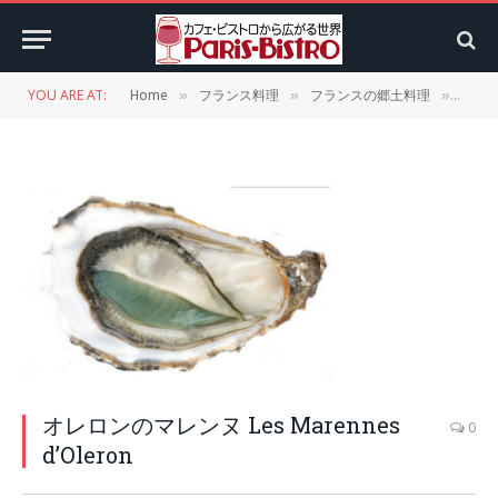
YOU ARE AT:
Home
フランス料理
フランスの郷土料理
ポワ
»
»
»
オレロンのマレンヌ Les Marennes
0
d’Oleron