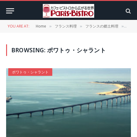
YOU ARE AT:
Home
フランス料理
フランスの郷土料理
Cat
»
»
»
BROWSING:
ポワトゥ・シャラント
ポワトゥ・シャラント