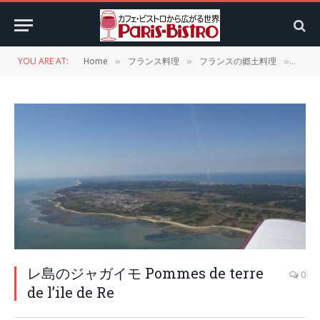
YOU ARE AT:
Home
フランス料理
フランスの郷土料理
ポワ
»
»
»
レ島のジャガイモ Pommes de terre
0
de l’ile de Re