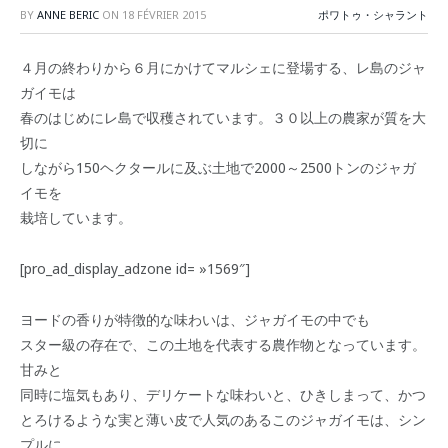
BY
ANNE BERIC
ON
18 FÉVRIER 2015
ポワトゥ・シャラント
４月の終わりから６月にかけてマルシェに登場する、レ島のジャ
ガイモは
春のはじめにレ島で収穫されています。３０以上の農家が質を大
切に
しながら150ヘクタールに及ぶ土地で2000～2500トンのジャガ
イモを
栽培しています。
[pro_ad_display_adzone id= »1569″]
ヨードの香りが特徴的な味わいは、ジャガイモの中でも
スター級の存在で、この土地を代表する農作物となっています。
甘みと
同時に塩気もあり、デリケートな味わいと、ひきしまって、かつ
とろけるような実と薄い皮で人気のあるこのジャガイモは、シン
プルに