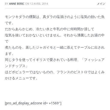
BY
ANNE BERIC
ON
12 AVRIL 2014
メイン
モンツキダラの燻製は、真ダラの塩漬けのように塩気の効いた魚
です。
だからあらかじめ、冷たい水と牛乳の中に何時間か浸して
塩気を抜いておかないといけません。それから沸騰したお湯の中
で
煮たものを、蒸したジャガイモと一緒に添えてテーブルに出され
ます。
同じタラを使ってイギリスで愛されている料理、「フィッシュア
ンドチップス」
ほどポピュラーではないものの、フランスのビストロではよくみ
かけるメニューです。
[pro_ad_display_adzone id= »1569″]