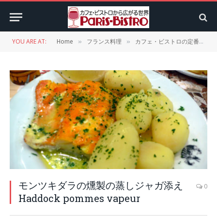
YOU ARE AT:
Home
フランス料理
カフェ・ビストロの定番メニュー
»
»
モンツキダラの燻製の蒸しジャガ添え
0
Haddock pommes vapeur