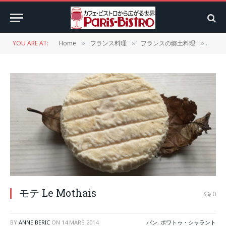
YOU ARE AT:
Home
フランス料理
フランスの郷土料理
パン
»
»
»
モテ Le Mothais
0
BY
ANNE BERIC
ON
14 MARS 2014
パン
,
ポワトゥ・シャラント