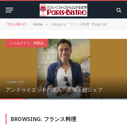
YOU ARE AT:
Home
Category: "フランス料理" (Page 24)
»
シャルクトリ 肉製品
29 JUIN 2018
アンドゥイエットの達人、久保正樹シェフ
BROWSING:
フランス料理