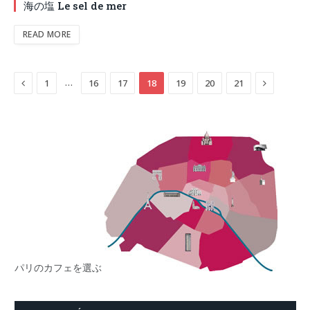
海の塩 Le sel de mer
READ MORE
Previous
Next
…
1
16
17
18
19
20
21
パリのカフェを選ぶ