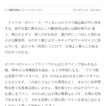
BY
MIKI IIDA
ON
13 AVRIL 2014
ラングドック・ルシヨン
ドメーヌ・ボリー・ラ・ヴィタレルのブドウ畑は森の中に存在
する。四方を森に囲まれたこの醸造所は他とは随分様子が 違
う。鳥のさえずり、樹々のざわめき、森の中にこつぜんと現れる
小さな醸造所。そのすぐ横にはデッキチェアがプールサイドに並
んでいる。あたりを一目見た ただけで、心地よい暮らしがある
のがすぐわかる。
オーナーのジャン＝フランソワさんはビオワインで知られる人
物。98年から有機栽培を始め、もう15年程になる。「ブドウ畑
は全部で19ヘクタール。まわ りの山も合わせると60ヘクタール
にもなります。このあたりはとても環境がよく、まわりに化学肥
料を使う生産者は誰もいません。僕が造りたいのはテロワー ル
を感じるワイン。そのためには土壌が重要なんです。土壌が元気
で生き生きして、それを反映した質の高いワインを造るにはビオ
しかないと思って始めたんで すよ。」