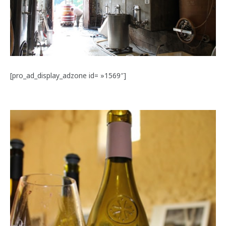
[pro_ad_display_adzone id= »1569″]