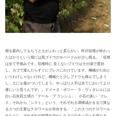
畑を案内してもらうと土がふわっと柔らかい。昨日収穫が終わっ
たばかりという畑には黒ブドウのモベードルが少し残る。「収穫
は全て手摘みです。収穫時に 良くないブドウはその場で選別
し、カゴで運んだらすぐにプレスにかけています。機械がだめと
いうわけじゃないけれど、機械だと少しブドウも痛んでしまう
し、土にも傷がついてしまう。やっぱり人手は全てにおいてより
優しいと思うんです。」ドメーヌ・ボリー・ラ・ヴィタレルには
白い石灰質土壌の「テール・ブ ランシュ」、小石の多い「クレ
ス」それから「シスト」という、それぞれ土壌構成がまるで異な
る３つの主要なテロワールが存在する。「この３つのテロワール
をもとに、それぞれの特徴を活かした３つのキュヴェを造りま