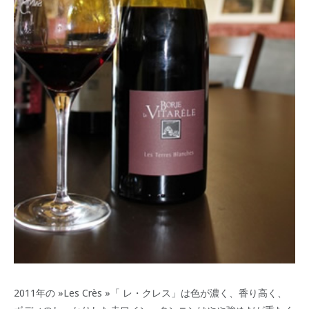
2011年の »Les Crès »「 レ・クレス」は色が濃く、香り高く、