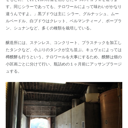
す。同じシラーであっても、テロワールによって味わいがかなり
違うんですよ。」黒ブドウは主に シラー、グルナッシュ、ムー
ルベードル、白ブドウはクレット、ベルマンティーノ、ボーブラ
ン、シュナンなど、多くの種類を栽培している。
醸造所には、ステンレス、コンクリート、プラスチックを加工し
たタンクなど、小ぶりのタンクが立ち並ぶ。キュヴェによっては
樽醗酵も行うという。テロワールを大事にするため、醗酵は畑の
小区画ごとに分けて行い、瓶詰めの１ヶ月前にアッサンブラージ
ュする。