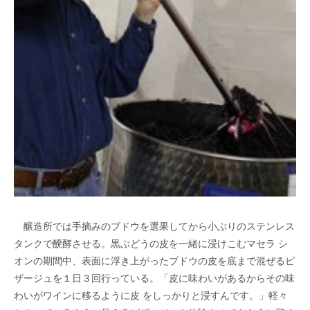
醸造所では手摘みのブドウを選果してから小ぶりのステンレス
タンクで醗酵させる。黒ぶどうの皮を一緒に浸けこむマセラ シ
オンの期間中、表面に浮き上がったブドウの皮を底まで混ぜるピ
ザージュを１日３回行っている。「皮に味わいがあるからその味
わいがワインに移るように皮 をしっかりと浸すんです。」軽々