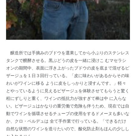
醸造所では手摘みのブドウを選果してから小ぶりのステンレス
タンクで醗酵させる。黒ぶどうの皮を一緒に浸けこ むマセラシ
オンの期間中、表面に浮き上がったブドウの皮を底まで混ぜるピ
ザージュを１日３回行っている。「皮に味わいがあるからその味
わいがワインに移る ように皮をしっかりと浸すんです。」軽々
とやっているように見えるピザージュを体験させてもらうと驚く
程にずしりと重く、ワインの抵抗力が強すぎて棒は中 に入らな
い。ピザージュはかなりの重労働で危険も伴うため、現在では自
動でワインを循環させるチューブの使用をするドメーヌも多いな
か、クロ・ペルデュは 全て手作業で行っている。「できるだけ
自然な状態のワインを造りたいので、酸化防止剤もほんの少しし