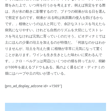
暦をみた上で、いつ何を行うかを考えます。例えば剪定をする際
は、月が水の動きに影響するので、ブドウの樹液が出る日を選ん
で剪定するのです。樹液が 出る時は病原菌の侵入を防げるから
です。」植物というのは人と同じで、余計なストレスを与えたら
病気になりやすい。けれども自然のリズムを大切にしてスト レ
スを与えなければ元気に育っていくのだそう。ビオディナミでは
土にほんの少量の珪土を加えるのが特徴だ。「何故なのかはわか
りませんが、珪土を与えた後 に植物が非常に元気になって驚く
ことがあります。ワインも生き生きとした味わいに変わるんで
す。」クロ・ペルデュは周辺にいくつかの畑を持っており、樹齢
が100年を超えるブドウもある。風のよく通るビオ・ディナミの
畑にはハーブや土の匂いが漂っている。
[pro_ad_display_adzone id= »1569″]