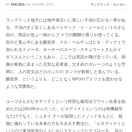
BY
MIKI IIDA
ON
13 AVRIL 2014
ラングドック・ルシヨン
ラングドック地方には地中海沿いに美しい干潟が広がる一帯があ
る。干潟のすぐ近くにあるペリヤック・ド・メールという小さな
街の、商店が並ぶ一画からブ ドウの醗酵の香りが漂ってくる。
街のど真ん中にある醸造所、クロ・ペルデュはビオ・ディナミで
知られるドメーヌ。オーナーのユーゴ・スチュワートさんがイ
ギリス人ということもあり、ここでは英語が飛び交っている。両
腕が紫色に染まった元気な若者達。大きめのガレージのような空
間に、人の背丈ほどの小ぶりの タンクが処狭しと並んでいる。
醸造所、というよりも、どことなくNPOやアトリエを思わせる
ような雰囲気だ。
ユーゴさんがビオディナミという特別な栽培法でワイン生産を始
めたのは2003年からだった。ビオディナミというのは有機栽培
なだけでなく、シュタイ ナーが提唱したメソッドをもとに、植
物に備わっている本来の力を引き出す農法だ。「ビオディナミと
いうのは東洋医学のようにホリスティックなアプローチ。 月の