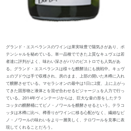
グランド・エスペランスのワインは果実味豊で陽気さがあり、ポ
テンシャルを秘めている。単一品種でできた上質なキュヴェは若
者達に評判がよく、味わい深さがパリのビストロでも人気があ
る。グランド・エスペランスは様々な醗酵法にも挑戦中。キュヴ
ェのブドウは手で収穫され、房のまま、上部の開いた木樽に入れ
て醗酵させている。マセラシオンの最中は1日に2度、上に上がっ
てきた固形物と液体とを混ぜ合わせるピジャージュを人力で行っ
ている。2014年ヴィンテージからは、巨大な壷の形をしたテラ
コッタの醗酵桶にてピノ・ノワールを醗酵させるという。テラコ
ッタは木樽に比べ、樽香りがワインに移る心配がなく、繊細なピ
ノ・ノワールの味わいをより一層美しく、テロワールを見事に表
現してくれることだろう。