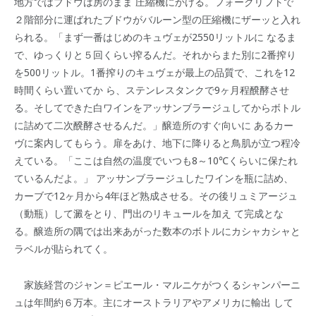
地方ではブドウは房のまま 圧縮機にかける。フォークリフトで
２階部分に運ばれたブドウがバルーン型の圧縮機にザーッと入れ
られる。「まず一番はじめのキュヴェが2550リットルに なるま
で、ゆっくりと５回くらい搾るんだ。それからまた別に2番搾り
を500リットル。1番搾りのキュヴェが最上の品質で、これを12
時間くらい置いてか ら、ステンレスタンクで9ヶ月程醗酵させ
る。そしてできた白ワインをアッサンブラージュしてからボトル
に詰めて二次醗酵させるんだ。」醸造所のすぐ向いに あるカー
ヴに案内してもらう。扉をあけ、地下に降りると鳥肌が立つ程冷
えている。「ここは自然の温度でいつも8～10℃くらいに保たれ
ているんだよ。」 アッサンブラージュしたワインを瓶に詰め、
カーブで12ヶ月から4年ほど熟成させる。その後リュミアージュ
（動瓶）して澱をとり、門出のリキュールを加え て完成とな
る。醸造所の隅では出来あがった数本のボトルにカシャカシャと
ラベルが貼られてく。
家族経営のジャン＝ピエール・マルニケがつくるシャンパーニ
ュは年間約６万本。主にオーストラリアやアメリカに輸出 して