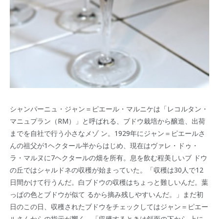
シャンパーニュ・ジャン＝ピエール・マルニケは「レコルタン・
マニュプラン（RM）」と呼ばれる、ブドウ栽培から醸造、出荷
までを自社で行う小さなメゾ ン。1929年にジャン＝ピエールさ
んの祖父が1ヘクタール半からはじめ、現在はヴァレ・ドゥ・
ラ・マルヌに7ヘクタールの畑を所有。息を飲む程美しいブ ドウ
の丘ではシャルドネの収穫が始まっていた。「収穫は30人で12
日間かけて行うんだ。白ブドウの収穫はちょっと難しいんだ。葉
っぱの色とブドウが似て るから摘み残しやすいんだ。」まだ初
日のこの日、収穫されたブドウをチェックしてはジャン＝ピエー
ルさんからの指示が響く。「収穫するときは斜面の下から 上に