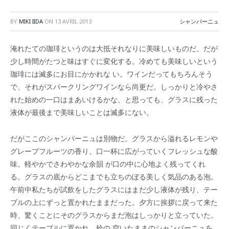
BY
MIKI IIDA
ON
13 AVRIL 2013
シャンパーニュ
淹れたての珈琲というのは大抵それなりに美味しいものだ。だが
少し時間がたつと味はすぐに変化する。冷めても美味しいという
珈琲には滅多にお目にかかれな い。ワインだってもちろんそう
で、それがスパークリングワインなら尚更だ。しっかりと冷やさ
れた始めの一口はまあいけるかな、と思っても、グラスに残った
液体が最後まで美味しいことは滅多にない。
だがここのシャンパーニュは別物だ。グラスから溢れるレモンや
グレープフルーツの香り、口一杯に広がっていくフレッシュな酸
味。軽やかでさわやかな余韻 が口の中に心地よく残ってくれ
る。グラスの底からどこまでも立ちのぼる美しく気品のある泡。
午前中私たちが試飲をしたグラスにはまだ少し液体が残り、テー
ブルの上にずっと置かれたままだった。夕方に挨拶に戻って来た
時、驚くことにそのグラスからまだ泡はしっかりと立っていた。
同じくテーブルに置かれ、栓の 空いたままのシャンパーニュを