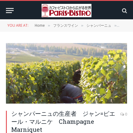
YOU ARE AT:
Home
フランスワイン
シャンパーニュ
シャンパ
»
»
»
シャンパーニュの生産者 ジャン=ピエ
0
ール・マルニケ Champagne
Marniquet