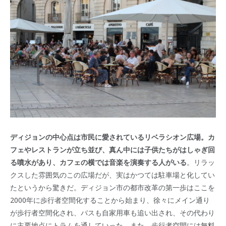
ディジョンの中心点は市民に愛されているリベラシオン広場。カ
フェやレストランが立ち並び、真ん中には子供たちがはしゃぎ回
る噴水があり、カフェの横では音楽を演奏する人がいる
。リラッ
クスした雰囲気のこの広場だが、実はかつては駐車場と化してい
たというから驚きだ。ディジョン市の都市改革の第一歩はここを
2000年に歩行者空間化することから始まり、徐々にメイン通り
が歩行者空間化され、バスも自家用車も追い出され、その代わり
に主要地点にトラムを通していった。また、歩行者空間には無料