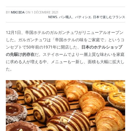
BY
MIKI IIDA
ON
1 DÉCEMBRE 2021
NEWS
,
パン職人、パティシエ
,
日本で楽しむフランス
12月1日、帝国ホテルのガルガンチュワがリニューアルオープン
した。ガルガンチュワは「帝国ホテルの味をご家庭で」というコ
ンセプトで50年前の1971年に開店した、
日本のホテルショップ
の先駆け的存在
だ。ステイホームでより一層上質な味わいを家庭
に求める人が増える中、メニューも一新し、面積も大幅に拡大し
た。