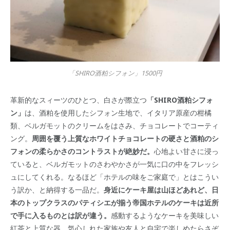
「SHIRO酒粕シフォン」1500円
革新的なスィーツのひとつ、白さが際立つ
「SHIRO酒粕シフォ
ン」
は、酒粕を使用したシフォン生地で、イタリア原産の柑橘
類、ベルガモットのクリームをはさみ、チョコレートでコーティ
ング。
周囲を覆う上質なホワイトチョコレートの硬さと酒粕のシ
フォンの柔らかさのコントラストが絶妙だ。
心地よい甘さに浸っ
ていると、ベルガモットのさわやかさが一気に口の中をフレッシ
ュにしてくれる。なるほど「ホテルの味をご家庭で」とはこうい
う訳か、と納得する一品だ。
身近にケーキ屋は山ほどあれど、日
本のトップクラスのパティシエが揃う帝国ホテルのケーキは近所
で手に入るものとは訳が違う。
感動するようなケーキを美味しい
紅茶と上質な器、気心しれた家族や友人と自宅で楽しめたらさぞ