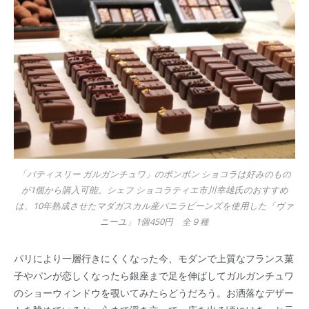
「パティスリー ガルガンチュワ」のボンボン ショコラは好みのもの
が1個から購入可能。シェフ ショコラティエ市川幸雄氏のおすすめ
は、10年熟成させたマダガスカル産バニラビーンズを使用した「ヴァ
ニーユ」1個450円 全９種
パリにより一層行きにくくなった今、モダンで上質なフランス菓
子やパンが恋しくなったら銀座まで足を伸ばしてガルガンチュワ
のショーウィンドウを覗いてみたらどうだろう。お洒落なデザー