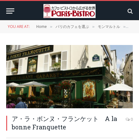
YOU ARE AT:
Home
パリのカフェを選ぶ
モンマルトル
ア・ラ
»
»
»
ア・ラ・ボンヌ・フランケット A la
0
bonne Franquette