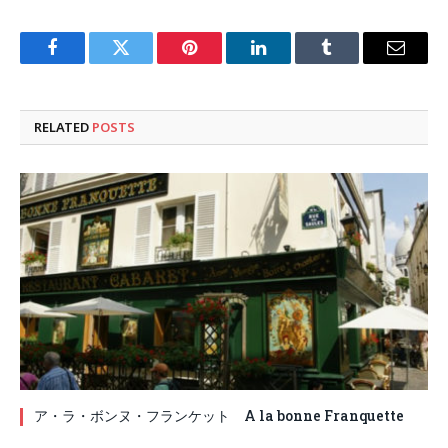
Facebook
Twitter
Pinterest
LinkedIn
Tumblr
Email
RELATED
POSTS
ア・ラ・ボンヌ・フランケット A la bonne Franquette