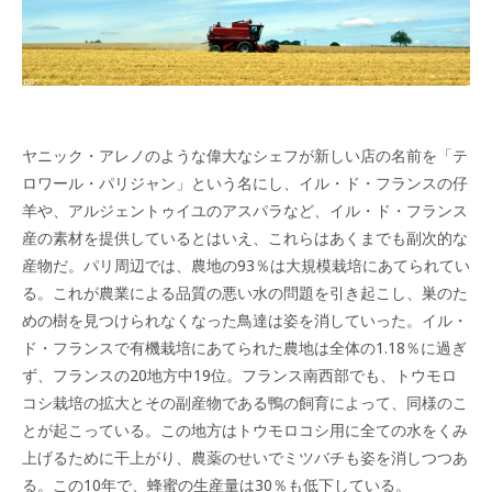
ヤニック・アレノのような偉大なシェフが新しい店の名前を「テ
ロワール・パリジャン」という名にし、イル・ド・フランスの仔
羊や、アルジェントゥイユのアスパラなど、イル・ド・フランス
産の素材を提供しているとはいえ、これらはあくまでも副次的な
産物だ。パリ周辺では、農地の93％は大規模栽培にあてられてい
る。これが農業による品質の悪い水の問題を引き起こし、巣のた
めの樹を見つけられなくなった鳥達は姿を消していった。イル・
ド・フランスで有機栽培にあてられた農地は全体の1.18％に過ぎ
ず、フランスの20地方中19位。フランス南西部でも、トウモロ
コシ栽培の拡大とその副産物である鴨の飼育によって、同様のこ
とが起こっている。この地方はトウモロコシ用に全ての水をくみ
上げるために干上がり、農薬のせいでミツバチも姿を消しつつあ
る。この10年で、蜂蜜の生産量は30％も低下している。