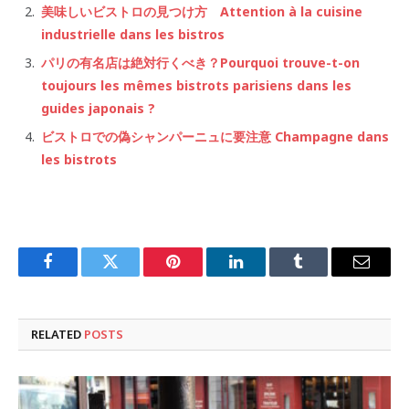
美味しいビストロの見つけ方 Attention à la cuisine
industrielle dans les bistros
パリの有名店は絶対行くべき？Pourquoi trouve-t-on
toujours les mêmes bistrots parisiens dans les
guides japonais ?
ビストロでの偽シャンパーニュに要注意 Champagne dans
les bistrots
Facebook
Twitter
Pinterest
LinkedIn
Tumblr
Email
RELATED
POSTS