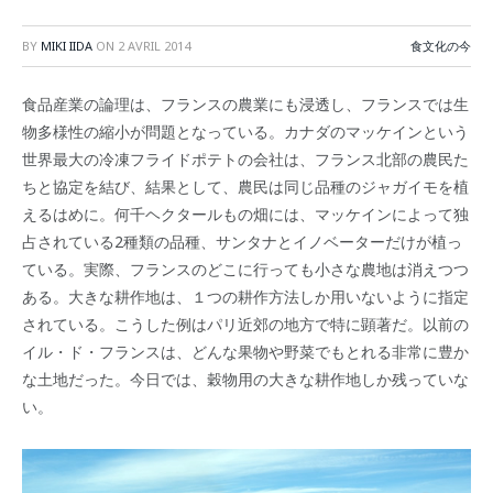
BY
MIKI IIDA
ON
2 AVRIL 2014
食文化の今
食品産業の論理は、フランスの農業にも浸透し、フランスでは生
物多様性の縮小が問題となっている。カナダのマッケインという
世界最大の冷凍フライドポテトの会社は、フランス北部の農民た
ちと協定を結び、結果として、農民は同じ品種のジャガイモを植
えるはめに。何千ヘクタールもの畑には、マッケインによって独
占されている2種類の品種、サンタナとイノベーターだけが植っ
ている。実際、フランスのどこに行っても小さな農地は消えつつ
ある。大きな耕作地は、１つの耕作方法しか用いないように指定
されている。こうした例はパリ近郊の地方で特に顕著だ。以前の
イル・ド・フランスは、どんな果物や野菜でもとれる非常に豊か
な土地だった。今日では、穀物用の大きな耕作地しか残っていな
い。