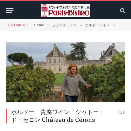
YOU ARE AT:
Home
フランスワイン
ボルドーワイン
ボルドー
»
»
»
ボルドー 貴腐ワイン シャトー・
0
ド・セロン Château de Cérons