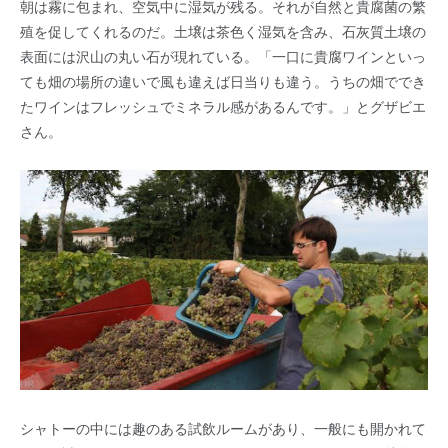
朝は霧に包まれ、空気中に湿気が残る。それが自然と貴腐菌の繁
殖を促してくれるのだ。土壌は茶色く湿気を含み、石灰質土壌の
表面には沢山の丸い石が現れている。「一口に貴腐ワインといっ
ても畑の場所の違いで風も違えば日当りも違う。うちの畑ででき
たワインはフレッシュでミネラル感があるんです。」とグザビエ
さん。
シャトーの中には趣のある試飲ルームがあり、一般にも開かれて