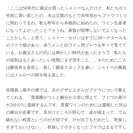
「ここは50年代に義父が買ったシャトーなんだけど、私たちが１
年前に買い直したの。夫は父親のもとで30年前からブドウづくり
に関わってるわ。私も昨年から本格的に始めたの。ワイン生産者
になってよかったこと？そうね、家族が喧嘩しないでよくなった
ことかしら」と笑う。シャトー・セロンはすでに26ヘクタールも
のブドウ畑があり、赤ワインと白ワイン用ブドウを半々で育てて
いる。お義父さんの代には輝かしい時代があったそうで「私たち
の役割はもとあったいい状態にまず戻すこと。」そのために二人
は醸造所を改良し、新しく醸造スタッフを雇い、シャトーの裏庭
にはメルローの樹を植え直した。
収穫真っ最中の畑では、夫のグザビエさんがブドウについて教え
てくれる。「貴腐菌がつくと糖分が２倍に増えて、ブドウの果汁
が2分の1に凝縮するんです。貴腐ワインのためには凝縮した沢山
の糖分が必要です。見分けどころが肝心で、皮が縮まって、でも
破れない程度というのが大切です。汁が出てもだめだし、乾燥し
すぎてもいけない。」乾燥して小さくなったブドウはまるで干し