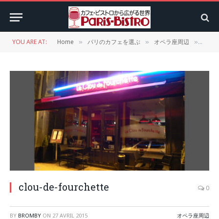
YOU ARE AT:
Home
パリのカフェを選ぶ
オペラ座周辺
clou-
»
»
»
clou-de-fourchette
0
BY
BROMBY
ON
27 AVRIL 2015
オペラ座周辺