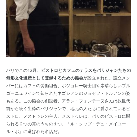
パリでこの12月、
ビストロとカフェのテラスをパリジャンたちの
無形文化遺産として登録するための協会
が設立された。設立メン
バーにはカフェの労働組合、ボジョレー騎士団や素晴らしいブル
ゴーニュワインで知られたネゴシアンのジョセフ・ドルアンの姿
もある。この協会の創設者、アラン・フォンテーヌさんは数世代
前から続く生粋のパリジャンで、地元の人たちに愛されているビ
ストロ、メストゥレの主人。メストゥレは、パリのビストロに贈
られる２つの賞のうちの１つ、「ル・クップ・デュ・メイユー
ル・ポ」に選ばれた名店だ。