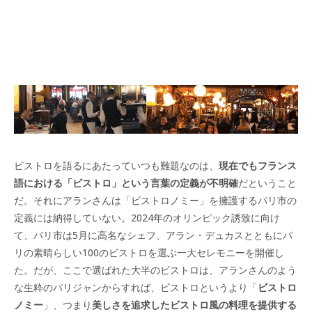
ビストロを語るにあたっていつも難題なのは、
現在でもフランス
語における「ビストロ」という言葉の定義が不明確
だということ
だ。それにアランさんは「ビストロノミー」を擁護するパリ市の
定義には納得していない。2024年のオリンピック誘致に向け
て、パリ市は5月に高名なシェフ、アラン・デュカスとともにパ
リの素晴らしい100のビストロを選ぶ一大セレモニーを開催し
た。だが、ここで選ばれた大半のビストロは、アランさんのよう
な生粋のパリジャンからすれば、ビストロというより「
ビストロ
ノミー
」、つまり
美しさを追求したビストロ風の料理を提供する