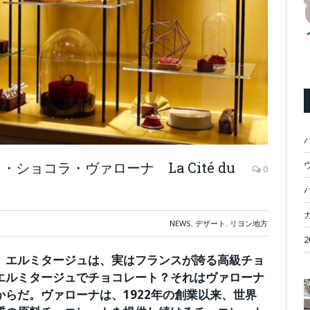
ョコラ・ヴァローナ La Cité du
ウ
0
NEWS
,
デザート
,
リヨン地方
、エルミタージュは、実はフランスが誇る高級チョ
エルミタージュでチョコレート？それはヴァローナ
らだ。ヴァローナは、1922年の創業以来、世界