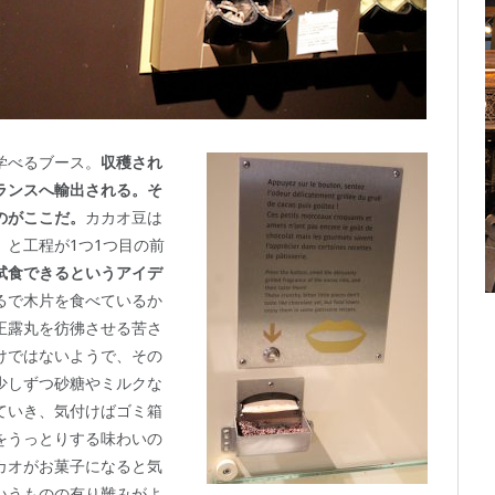
学べるブース。
収穫され
ランスへ輸出される。そ
のがここだ。
カカオ豆は
と工程が1つ1つ目の前
試食できるというアイデ
るで木片を食べているか
正露丸を彷彿させる苦さ
けではないようで、その
少しずつ砂糖やミルクな
ていき、気付けばゴミ箱
をうっとりする味わいの
カオがお菓子になると気
いうものの有り難みがよ