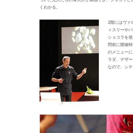
くわかる。
2階にはヴァ
ィスリーやパ
ショコラを使
問前に開催時
のメニューに
ラダ、デザー
なので、シテ