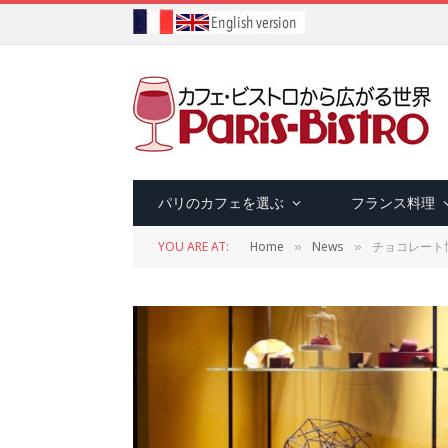
パリのカフェを選ぶ
フランス料理
YOU ARE AT:
Home
News
チョコレート博物
»
»