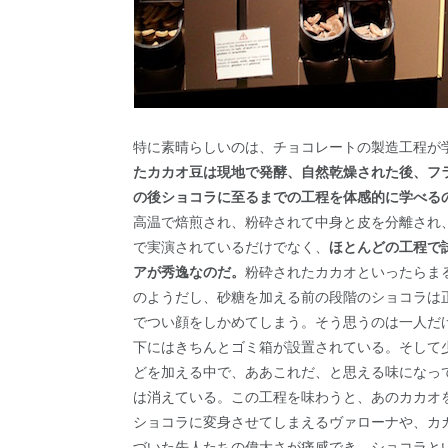
特に素晴らしいのは、チョコレートの製造工程が
たカカオ豆は現地で発酵、自然乾燥された後、フ
の後ショコラに至るまでの工程を体感的に学べる
高温で焙煎され、粉砕されて中身と皮を分離され、
で実演されているだけでなく、
ほとんどの工程で
アが秀逸なのだ。
粉砕されたカカオといったらま
のようだし、砂糖を加える前の段階のショコラは
でつい顔をしかめてしまう。そう思うのは一人だ
下にはきちんとゴミ箱が設置されている。そして
どを加える中で、ああこれだ、と思える味になっ
は消えている。この工程を味わうと、あのカカオ
ショコラに変身させてしまえるヴァローナや、カ
づいた先人たちの偉大さが痛感でき、ショコラと