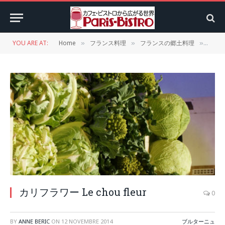
YOU ARE AT:
Home
フランス料理
フランスの郷土料理
ブル
»
»
»
カリフラワー Le chou fleur
0
BY
ANNE BERIC
ON
12 NOVEMBRE 2014
ブルターニュ