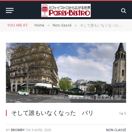
YOU ARE AT:
Home
Non classé
そして誰もいなくなった パリ
»
»
有名なカフェ・ドゥマゴも閉店
そして誰もいなくなった パリ
0
BY
BROMBY
ON
9 AVRIL 2020
NON CLASSÉ