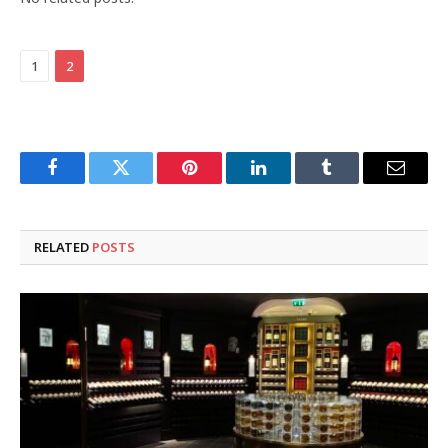
1
2
Facebook
Twitter
Pinterest
LinkedIn
Tumblr
Email
RELATED
POSTS