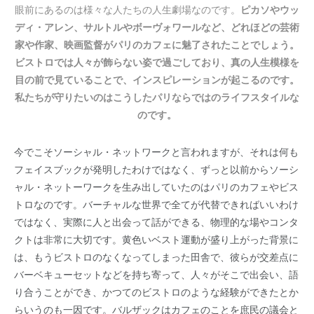
眼前にあるのは様々な人たちの人生劇場なのです。
ピカソやウッ
ディ・アレン、サルトルやボーヴォワールなど、どれほどの芸術
家や作家、映画監督がパリのカフェに魅了されたことでしょう。
ビストロでは人々が飾らない姿で過ごしており、真の人生模様を
目の前で見ていることで、インスピレーションが起こるのです。
私たちが守りたいのはこうしたパリならではのライフスタイルな
のです。
今でこそソーシャル・ネットワークと言われますが、それは何も
フェイスブックが発明したわけではなく、ずっと以前からソーシ
ャル・ネットーワークを生み出していたのはパリのカフェやビス
トロなのです。バーチャルな世界で全てが代替できればいいわけ
ではなく、実際に人と出会って話ができる、物理的な場やコンタ
クトは非常に大切です。黄色いベスト運動が盛り上がった背景に
は、もうビストロのなくなってしまった田舎で、彼らが交差点に
バーベキューセットなどを持ち寄って、人々がそこで出会い、語
り合うことができ、かつてのビストロのような経験ができたとか
らいうのも一因です。バルザックはカフェのことを庶民の議会と