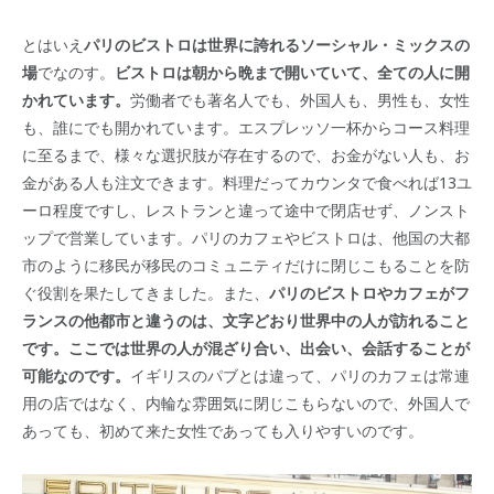
とはいえ
パリのビストロは世界に誇れるソーシャル・ミックスの
場
でなのす。
ビストロは朝から晩まで開いていて、全ての人に開
かれています。
労働者でも著名人でも、外国人も、男性も、女性
も、誰にでも開かれています。エスプレッソ一杯からコース料理
に至るまで、様々な選択肢が存在するので、お金がない人も、お
金がある人も注文できます。料理だってカウンタで食べれば13ユ
ーロ程度ですし、レストランと違って途中で閉店せず、ノンスト
ップで営業しています。パリのカフェやビストロは、他国の大都
市のように移民が移民のコミュニティだけに閉じこもることを防
ぐ役割を果たしてきました。また、
パリのビストロやカフェがフ
ランスの他都市と違うのは、文字どおり世界中の人が訪れること
です。ここでは世界の人が混ざり合い、出会い、会話することが
可能なのです。
イギリスのパブとは違って、パリのカフェは常連
用の店ではなく、内輪な雰囲気に閉じこもらないので、外国人で
あっても、初めて来た女性であっても入りやすいのです。