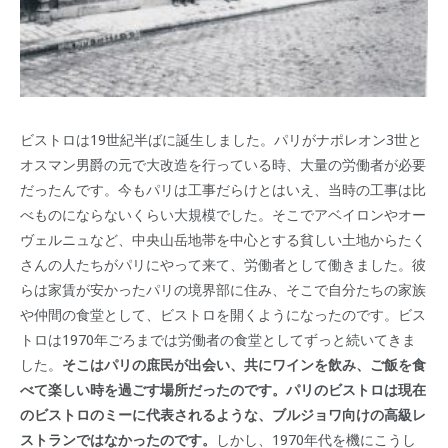
ビストロは19世紀半ばに誕生しました。パリがナポレオン3世と
オスマン男爵の元で大改造を行っている時、大量の労働者が必要
だったんです。今もパリは工事だらけとはいえ、当時の工事は比
べものにならないくらい大規模でした。そこでアベイロンやオー
ヴェルニュなど、中央山岳地帯を中心とする貧しい土地からたく
さんの人たちがパリにやって来て、労働者として働きました。彼
らは家賃が安かったパリの境界部に住み、そこで自分たちの家族
や仲間の食堂として、ビストロを開くようになったのです。ビス
トロは1970年ごろまでは労働者の食堂としてずっと続いてきま
した。
そこはパリの庶民が出会い、共にワインを飲み、ご飯を食
べて楽しい時を過ごす場所だったのです。パリのビストロは現在
のビストロのミーに代表されるような、ブルジョワ向けの高級レ
ストランではなかったのです。
しかし、1970年代を機にこうし