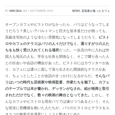
BY
MIKI IIDA
ON
1 SEPTEMBRE 2019
NEWS
,
芸術家が集ったカフェ
オープンカフェやビストロがなかったら、パリはどうなってしま
うだろう？美しいアパルトマンと巨大な並木道だけが残っても、
高級住宅街のような冷たい雰囲気になってしまうだろう。
ビスト
ロやカフェのテラスはパリの人々だけでなく、通りすがりの人た
ちをも快く受け入れてくれる場所
だった。一歩店の中に入れば外
国人も地元の人も、学生も社長も関係なく、そこで隣り合った人
との出会いや会話の機会があった。ビストロにはカウンターがあ
り、カフェには通りに面して張り出された開放的なテラスがあ
り、ちょっとしたことが会話のきっかけになるからだ。
そんなパ
リはいつの時代も芸術家や映画監督、作家たちを魅了し、カフェ
のテーブルでは本が書かれ、デッサンがなされ、絵が画商と取引
されただけでなく、数々の映画の舞台となってきた。
しかし、そ
んなカフェやビストロも現在パリでは減りつつあるという。そん
な状況に危機感を抱いた人たちが、パリのビストロとテラスをユ
ネスコの無形文化遺産にしようと動きはじめた。