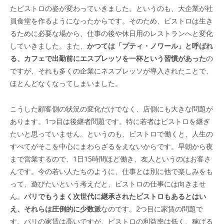
たビストロの姿が変わっていきました。というのも、大企業が社
員食堂を作るようになったからです。そのため、ビストロは生き
るために必要な場から、仕事の後や休日用のレストランへと変化
していきました。また、
かつては「プティ・ノワール」と呼ばれ
る、カフェで出勤前にエスプレッソを一杯という習慣があった
の
ですが、それも多くの企業にネスプレッソが導入されたことで、
ほとんどなくなってしまいました。
こうした顧客側の状況の変化だけでなく、店側にも大きな問題が
あります。1つ目は後継者問題です。特に若者はビストロを継ぎ
たいと思っていません。というのも、ビストロで働くと、人生の
すべてがそこを中心にまわらざるをえないからです。早朝から夜
まで営業するので、1日15時間ほど働き、友人というのはお客さ
んです。今の若い人たちのように、仕事とは別に他で楽しみをも
って、遊びたいという考えだと、ビストロの仕事には向きませ
ん。
パリでもうまく次世代に継承されたビストロもあるとはい
え、それらは圧倒的に少数派
なのです。2つ目に家賃の問題で
す。パリの家賃は高いですが、ビストロの利益率は低く、稼げる