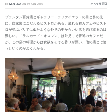
BY
MIKI IIDA
ON
19 JUIN 2016
オペラ座周辺
プランタン百貨店とギャラリー・ラファイエットの目と鼻の先
に、自家製にこだわるビストロがある。溢れる程カフェやビスト
ロが並ぶパリでは似たような外見の中からいい店を選び取るのは
難しい。「ラルカード・オスマン」は外見こそ普通のカフェだ
が、この店の料理からは食欲をそそる香りが漂い、他の店とは違
うというのがよくわかる。