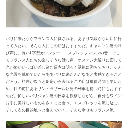
パリに来たならフランス人に愛される、あまり気取らない店に行
ってみたい、そんな人にこの店はおすすめだ。ギャルソン達の呼
び声に、長いL字型カウンター、エスプレッソマシンの音、そし
てフランス人たちの楽しそうな話し声。オスマン大通りに面して
光がめいいっぱい差し込む店内は明るく活気に満ちており、そん
な光景を眺めていたらああパリに来たんだなあと実感できること
だろう。料理が次々と厨房から表れるこの店は提供時間も早いた
め、目の前にあるサン・ラザール駅発の列車を待つ時にもおすす
めだ。忙しいパリジャン達の日常を観察しながら、自分もワイン
片手に美味しいものをさくっと食べ、エスプレッソを流し込む。
そして次の目的地へと進んでいく。そんな幸せもフランス流。