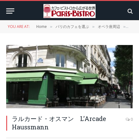
YOU ARE AT:
Home
パリのカフェを選ぶ
オペラ座周辺
ラルカ
»
»
»
ラルカード・オスマン L’Arcade
0
Haussmann