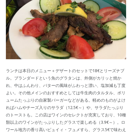
ランチは本日のメニュー＋デザートのセットで18€とリーズナブ
ル。ブランダードという魚のグラタンは、外側がカリッと焼か
れ、中はふんわり、バターの風味がふわっと漂い、塩加減も丁度
よい。その他メインのおすすめとしては牛生肉のタルタル、ボリ
ュームたっぷりの自家製バーガーなどがある。軽めのものがよけ
ればハムやチーズ入りのサラダ（12.5€～）や、サラダたっぷり
のトーストも。この店はワインのセレクトが充実しており、10種
類以上のワインがたっぷりしたグラスで楽しめる（3.9€～）。ロ
ワール地方の香り高いピュイィ・フュメすら、グラス5€で味わえ