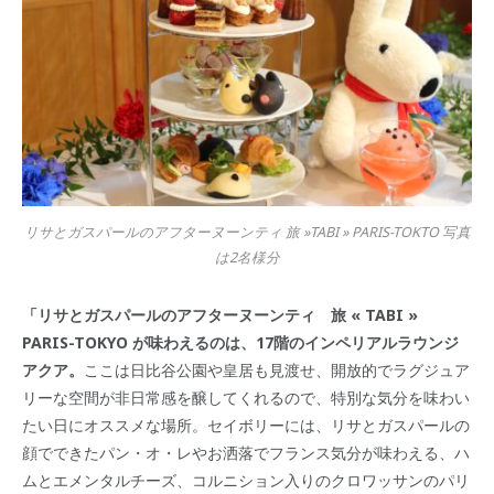
リサとガスパールのアフターヌーンティ 旅 »TABI » PARIS-TOKTO 写真
は2名様分
「リサとガスパールのアフターヌーンティ 旅 « TABI »
PARIS-TOKYO が味わえるのは、17階のインペリアルラウンジ
アクア。
ここは日比谷公園や皇居も見渡せ、開放的でラグジュア
リーな空間が非日常感を醸してくれるので、特別な気分を味わい
たい日にオススメな場所。セイボリーには、リサとガスパールの
顔でできたパン・オ・レやお洒落でフランス気分が味わえる、ハ
ムとエメンタルチーズ、コルニション入りのクロワッサンのパリ