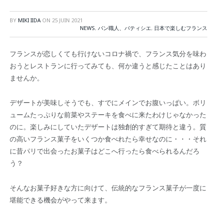
BY
MIKI IIDA
ON
25 JUIN 2021
NEWS
,
パン職人、パティシエ
,
日本で楽しむフランス
フランスが恋しくても行けないコロナ禍で、フランス気分を味わ
おうとレストランに行ってみても、何か違うと感じたことはあり
ませんか。
デザートが美味しそうでも、すでにメインでお腹いっぱい。ボリ
ュームたっぷりな前菜やステーキを食べに来たわけじゃなかった
のに。楽しみにしていたデザートは独創的すぎて期待と違う。質
の高いフランス菓子をいくつか食べれたら幸せなのに・・・それ
に昔パリで出会ったお菓子はどこへ行ったら食べられるんだろ
う？
そんなお菓子好きな方に向けて、伝統的なフランス菓子が一度に
堪能できる機会がやって来ます。