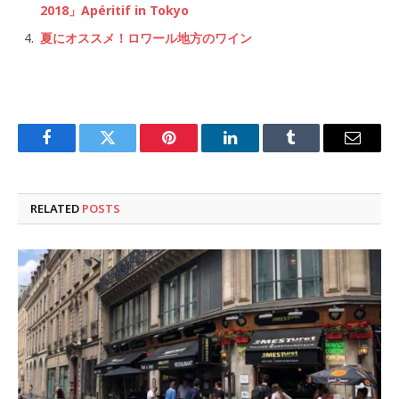
2018」Apéritif in Tokyo
夏にオススメ！ロワール地方のワイン
Facebook
Twitter
Pinterest
LinkedIn
Tumblr
Email
RELATED
POSTS