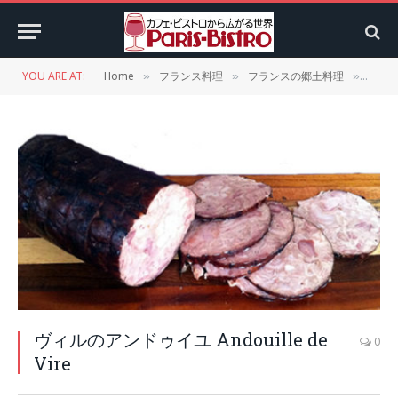
YOU ARE AT:
Home
フランス料理
フランスの郷土料理
ノル
»
»
»
ヴィルのアンドゥイユ Andouille de
0
Vire