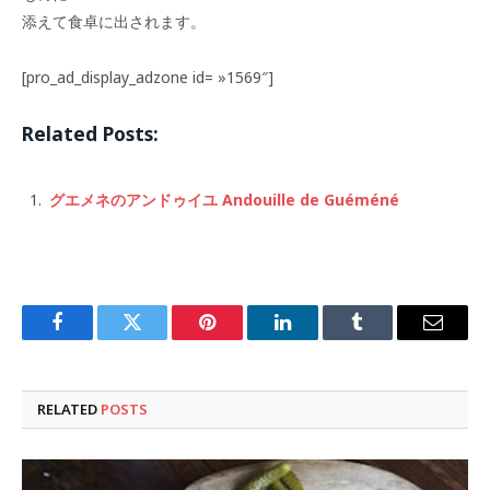
添えて食卓に出されます。
[pro_ad_display_adzone id= »1569″]
Related Posts:
グエメネのアンドゥイユ Andouille de Guéméné
Facebook
Twitter
Pinterest
LinkedIn
Tumblr
Email
RELATED
POSTS