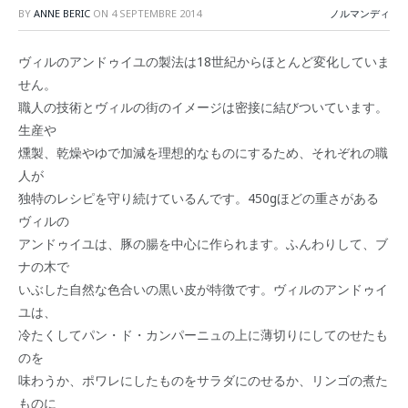
BY
ANNE BERIC
ON
4 SEPTEMBRE 2014
ノルマンディ
ヴィルのアンドゥイユの製法は18世紀からほとんど変化していま
せん。
職人の技術とヴィルの街のイメージは密接に結びついています。
生産や
燻製、乾燥やゆで加減を理想的なものにするため、それぞれの職
人が
独特のレシピを守り続けているんです。450gほどの重さがある
ヴィルの
アンドゥイユは、豚の腸を中心に作られます。ふんわりして、ブ
ナの木で
いぶした自然な色合いの黒い皮が特徴です。ヴィルのアンドゥイ
ユは、
冷たくしてパン・ド・カンパーニュの上に薄切りにしてのせたも
のを
味わうか、ポワレにしたものをサラダにのせるか、リンゴの煮た
ものに