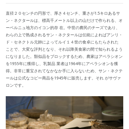
直径２０センチの円形で、厚さ４センチ、重さが1.5キロあるサ
ン・ネクタールは、標高千メートル以上の山だけで作られる、オ
ーベルニュ地方のイコン的存 在。中世の農民のチーズであり、
わらの上で熟成されるサン・ネクタールは伝統によればアンリ・
ド・セネクトル元帥によってルイ１４世の食卓にもたらされた
ことで、大変な評判となり、それ以降美食家の間で知られるよう
になりました。類似品をブロックするため、農家はアペラシオン
を1955年に獲得し、乳製品 業者は1964年にアペラシオンを獲
得。非常に重宝されてなかなか手に入らないため、サン・ネクテ
ールは公式なコピー商品を1945年に販売します。それ がサヴァ
ロンです。