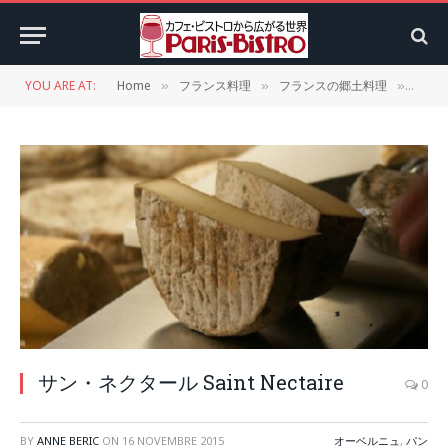
YOU ARE AT:
Home
フランス料理
フランスの郷土料理
オー
»
»
»
サン・ネクタール Saint Nectaire
0
BY
ANNE BERIC
ON
16 NOVEMBRE 2015
オーベルニュ
,
パン