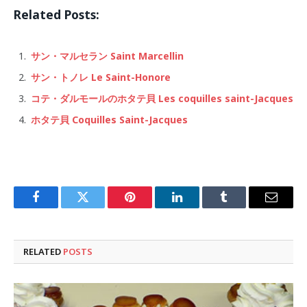
Related Posts:
サン・マルセラン Saint Marcellin
サン・トノレ Le Saint-Honore
コテ・ダルモールのホタテ貝 Les coquilles saint-Jacques
ホタテ貝 Coquilles Saint-Jacques
Facebook
Twitter
Pinterest
LinkedIn
Tumblr
Email
RELATED
POSTS