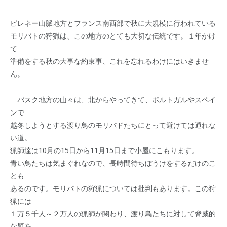
ピレネー山脈地方とフランス南西部で秋に大規模に行われている
モリバトの狩猟は、この地方のとても大切な伝統です。１年かけ
て
準備をする秋の大事な約束事、これを忘れるわけにはいきませ
ん。
バスク地方の山々は、北からやってきて、ポルトガルやスペイ
ンで
越冬しようとする渡り鳥のモリバドたちにとって避けては通れな
い道。
猟師達は10月の15日から11月15日まで小屋にこもります。
青い鳥たちは気まぐれなので、長時間待ちぼうけをするだけのこ
とも
あるのです。モリバトの狩猟については批判もあります。この狩
猟には
１万５千人～２万人の猟師が関わり、渡り鳥たちに対して脅威的
な壁を