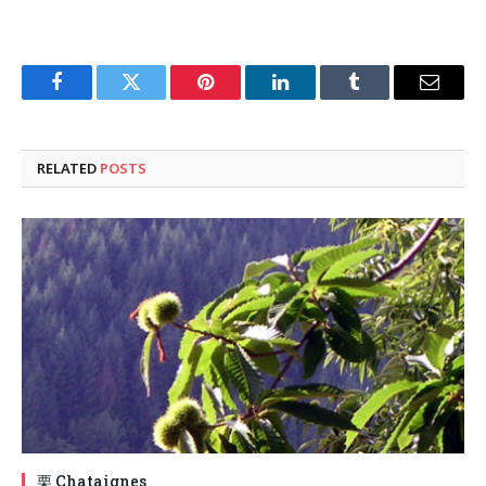
Facebook
Twitter
Pinterest
LinkedIn
Tumblr
Email
RELATED
POSTS
栗 Chataignes