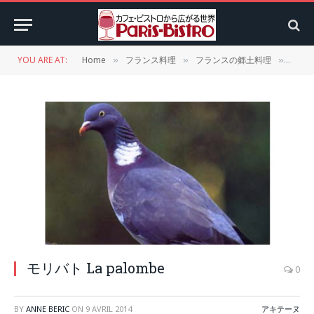
YOU ARE AT:
Home
フランス料理
フランスの郷土料理
アキ
»
»
»
モリバト La palombe
0
BY
ANNE BERIC
ON
9 AVRIL 2014
アキテーヌ